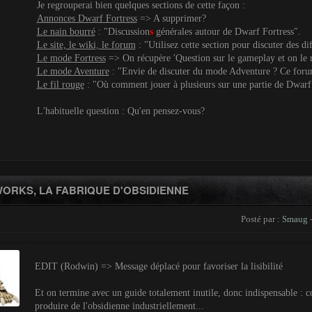
Je regrouperai bien quelques sections de cette façon :
Annonces Dwarf Fortress
=> A supprimer?
Le nain bourré
: "Discussion
s
générales autour de Dwarf Fortress".
Le site, le wiki, le forum
: "Utilisez cette section pour discuter des dif
Le mode Fortress
=> On récupère 'Question sur le gameplay et on le
Le mode Aventure
: "Envie de discuter du mode Adventure ? Ce forum
Le fil rouge
: "Où comment jouer à plusieurs sur une partie de Dwarf
L'habituelle question : Qu'en pensez-vous?
ORKS, LA FABRIQUE D'OBSIDIENNE
Posté par :
Smaug
-
EDIT (Rodwin) => Message déplacé pour favoriser la lisibilité
Et on termine avec un guide totalement inutile, donc indispensable :
produire de l'obsidienne industriellement...