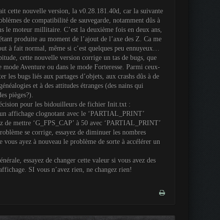
it cette nouvelle version, la v0.28.181.40d, car la suivante
roblèmes de compatibilité de sauvegarde, notamment dûs à
ns le moteur millitaire. C’est la deuxième fois en deux ans,
’étant produite au moment de l’ajout de l’axe des Z. Ca me
tout à fait normal, même si c’est quelques peu ennuyeux…
ude, cette nouvelle version corrige un tas de bugs, que
le mode Aventure ou dans le mode Forteresse. Parmi ceux-
ter les bugs liés aux partages d’objets, aux crashs dûs à de
généalogies et à des attitudes étranges (des nains qui
es pièges?).
cision pour les bidouilleurs de fichier Init.txt :
 un affichage clognotant avec le ‘PARTIAL_PRINT’
ayez de mettre ‘G_FPS_CAP’ à 50 avec ‘PARTIAL_PRINT’
problème se corrige, essayez de diminuer les nombres
e vous ayez à nouveau le problème de sorte à accélérer un
nérale, essayez de changer cette valeur si vous avez des
ffichage. SI vous n’avez rien, ne changez rien!