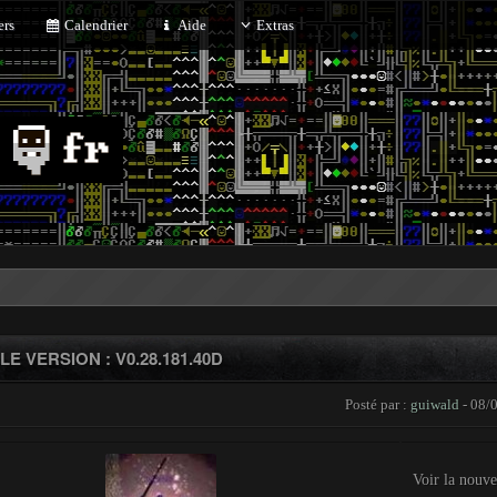
rs
Calendrier
Aide
Extras
E VERSION : V0.28.181.40D
Posté par :
guiwald
- 08/0
Voir la nouve