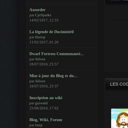
Axeorder
par
CptSparke
14/02/2017, 12:55
La légende de Ducimiziril
par
thuiop
11/02/2017, 01:20
Dwarf Fortress Communauté...
par
Ailoen
18/07/2016, 23:57
Mise à jour du Blog et du...
par
Ailoen
LES CO
18/07/2016, 23:37
Inscription au wiki
par
guiwald
25/06/2016, 17:02
Blog, Wiki, Forum
par
lstep