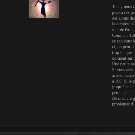
Toady nous fa
posera des p
des ajouts da
la dernière s
semble être 
Comme d’habit
ce soit dans 
ci, on peut ci
trop longues 
dorment sur d
Une petite pré
Si vous avez
activé, ess
à 100. Si le 
jusqu’à ce qu
peu le jeu.
De manière gé
problèmes d’a