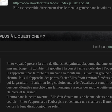
http://www.dwarffortress.fr/wiki/index.p...de:Accueil
Elle est accessible directement dans le menu à gauche dans le wiki => 
PLUS À L'OUEST CHEF ?
Posté par :
pin
Pinto voyait à present la ville de õltarasmêthynimazoplapoumdeltaramenosto
sans marécage , ni zombie , ni gobelin à la con et facile à defendre à l'ouest
Il s'approchait par la route qui menait à la montagne , suivant un groupe d
chemin .Puis il s'approcha des portes d'acier.Elles fesait environ 5 métres e
qui la garnisait . Il suivit un long couloirs entourée d'escaliers et remplit
quelque kilométre marchée dans la montagne s'arreter devant une petite en
"la biere et le granit "
Il entra dans la petite taverne . Elle était étroite mais de bonne odeurs de n
couloir . Pinto s'approcha de l'aubergiste et demanda une chambre . Il mon
dehors la lune disait bonjour au soleil .