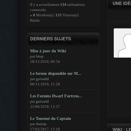
UNE IDÉ
Il y a actuellement
134
utilisateurs
connectés.
»
0
Membre(s) |
133
Visiteur(s)
Baidu
DERNIERS SUJETS
Mise à jour du Wiki
par
lstep
18/11/2018, 00:54
Le forum disponible sur M...
par
guiwald
06/11/2018, 15:28
Les Forums Dwarf Fortress...
par
guiwald
21/06/2018, 13:27
Le Tournoi du Captain
par
thuiop
WIKI : 
17/02/2017, 13:10