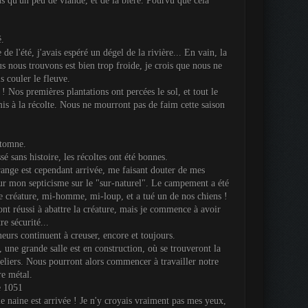
us qu'un peu de viande, et de la bière. Pourvu que cela
é.
 de l'été, j'avais espéré un dégel de la rivière... En vain, la
s nous trouvons est bien trop froide, je crois que nous ne
s couler le fleuve.
! Nos premières plantations ont percées le sol, et tout le
is à la récolte. Nous ne mourront pas de faim cette saison
utomne.
ssé sans histoire, les récoltes ont été bonnes.
ange est cependant arrivée, me faisant douter de mes
ur mon septicisme sur le "sur-naturel". Le campement a été
e créature, mi-homme, mi-loup, et a tué un de nos chiens !
ont réussi à abattre la créature, mais je commence à avoir
e sécurité...
urs continuent à creuser, encore et toujours.
 une grande salle est en construction, où se trouveront la
teliers. Nous pourront alors commencer à travailler notre
re métal.
e 1051
 naine est arrivée ! Je n'y croyais vraiment pas mes yeux,