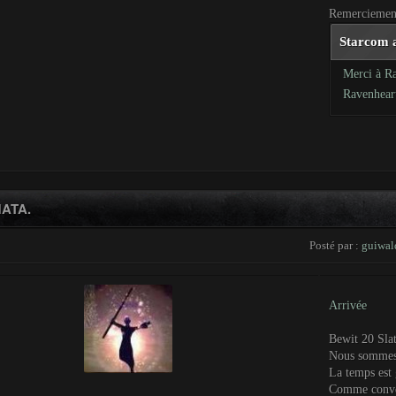
Remerciement
Starcom a
Merci à Ra
Ravenhear
ATA.
Posté par :
guiwal
Arrivée
Bewit 20 Slat
Nous sommes 
La temps est g
Comme conven