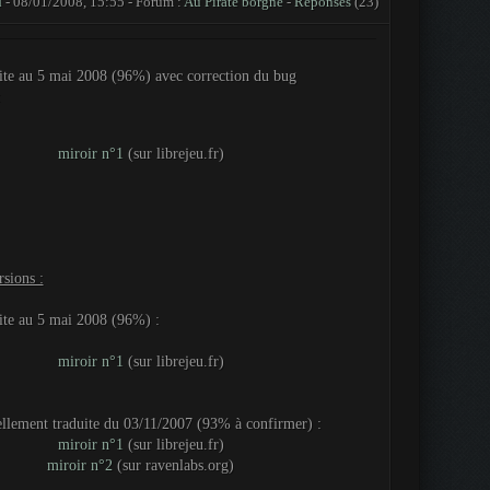
d
- 08/01/2008, 15:55 - Forum :
Au Pirate borgne
-
Réponses
(23)
ite au 5 mai 2008 (96%) avec correction du bug
:
miroir n°1
(sur librejeu.fr)
sions :
ite au 5 mai 2008 (96%) :
miroir n°1
(sur librejeu.fr)
ellement traduite du 03/11/2007 (93% à confirmer) :
miroir n°1
(sur librejeu.fr)
miroir n°2
(sur ravenlabs.org)