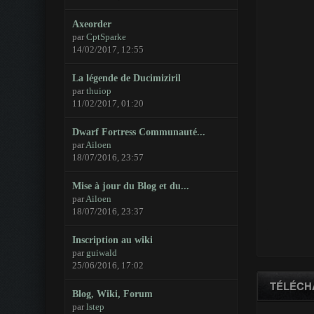
Axeorder
par
CptSparke
14/02/2017, 12:55
La légende de Ducimiziril
par
thuiop
11/02/2017, 01:20
Dwarf Fortress Communauté...
par
Ailoen
18/07/2016, 23:57
Mise à jour du Blog et du...
par
Ailoen
18/07/2016, 23:37
Inscription au wiki
par
guiwald
25/06/2016, 17:02
TÉLÉCH
Blog, Wiki, Forum
par
lstep