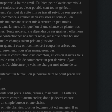
ansporter la lourde anvil. J'ai bien peur d'avoir commis là
es seules sources d'eau potable sont toutes gelées...
ur, s'est tout de suite mis au travail suivit de son apprenti
t commencé à creuser de vastes sales au sous-sol, en
uis maintenant se sont mis à creuser un peu moins
 dans la terre, afin que l'on ai une chance de planter nos
nes. Toute notre survie dépendra de ces graines : elles nous
e confectionner nos futurs repas, ainsi que notre boisson...
que les champs soient prêt au plus vite.
om quand à eux ont commencé à couper les arbres aux
eureusement, nous n'en manqueront pas.
aussi la construction d'un comptoir, au cas où d'autres fous
ans le coin, afin de commercer un peu de vivre. Ayant
ons d'architecture, je vais me charger moi-même de sa
intenant un bureau, où je pourrai faire le point précis sur
s.
emps.
nts sont prêts. Enfin, creusés, mais vide... D'ailleurs,
encore construit aucun atelier, donc je devrai encore
 un simple bureau et une chaise.
ont été plantées, tous les légumes ont été mangés. Il ne