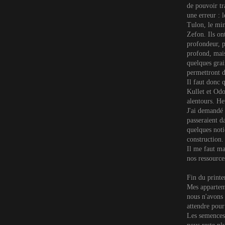
de pouvoir tr
une erreur : l
Tulon, le mine
Zefon. Ils on
profondeur, p
profond, mais
quelques grai
permettront d
Il faut donc 
Kullet et Od
alentours. H
J'ai demandé 
passeraient d
quelques noti
construction.
Il me faut ma
nos ressource
Fin du print
Mes apparteme
nous n'avons 
attendre pour
Les semences 