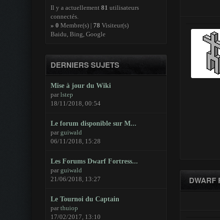
Il y a actuellement
81
utilisateurs
connectés.
»
0
Membre(s) |
78
Visiteur(s)
Baidu, Bing, Google
DERNIERS SUJETS
Mise à jour du Wiki
par
lstep
18/11/2018, 00:54
Le forum disponible sur M...
par
guiwald
06/11/2018, 15:28
Les Forums Dwarf Fortress...
par
guiwald
DWARF F
21/06/2018, 13:27
Le Tournoi du Captain
par
thuiop
17/02/2017, 13:10