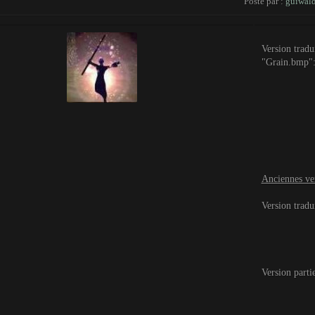
Posté par :
guiwal
Version tradu
"Grain.bmp"
Anciennes ver
Version tradu
Version parti