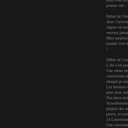
nous reste pl
pousse vite...
Début de l'ét
Avec l'arrivée
région où nou
verrons jamai
Mais surprise 
monde s'est m
!
Début de l'a
L'été s'est pa
Une chose étr
convictions s
attaqué pr un
Les derniers 
peur pour notr
Nos deux mine
Actuellement,
plupart des a
pierre, et not
14 Limeston
Une caravanne