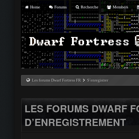
Home
Forums
Recherche
Members
Les forums Dwarf Fortress FR
S’enregistrer
LES FORUMS DWARF F
D’ENREGISTREMENT