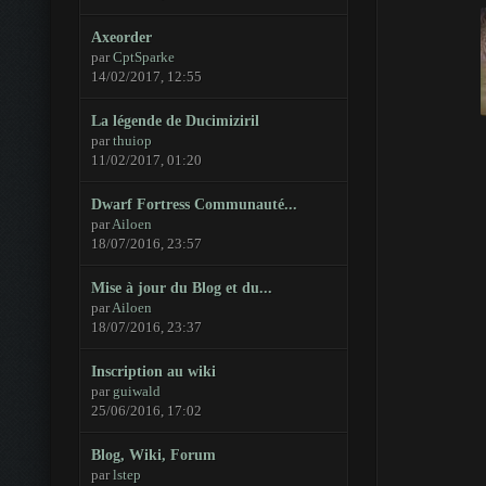
Axeorder
par
CptSparke
14/02/2017, 12:55
La légende de Ducimiziril
par
thuiop
11/02/2017, 01:20
Dwarf Fortress Communauté...
par
Ailoen
18/07/2016, 23:57
Mise à jour du Blog et du...
par
Ailoen
18/07/2016, 23:37
Inscription au wiki
par
guiwald
25/06/2016, 17:02
Blog, Wiki, Forum
par
lstep