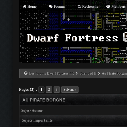
Home
Forums
Recherche
Members
Les forums Dwarf Fortress FR
Stranded II
Au Pirate borgn
Pages (3) :
1
2
3
Suivant »
AU PIRATE BORGNE
Sujet
/
Auteur
Sujets importants