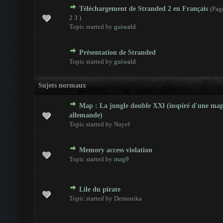
Téléchargement de Stranded 2 en Français
(Pag
 - 0 sur 5 en moyenne
1
2
3
4
5
2
3
)
Topic started by
guiwald
Présentation de Stranded
 - 0 sur 5 en moyenne
1
2
3
4
5
Topic started by
guiwald
Sujets normaux
Map : La jungle double XXl (inspiré d'une ma
 - 0 sur 5 en moyenne
1
2
3
4
5
allemande)
Topic started by Nayef
Memory access violation
 - 0 sur 5 en moyenne
1
2
3
4
5
Topic started by
mag9
Lile du pirate
 - 0 sur 5 en moyenne
1
2
3
4
5
Topic started by Demonika