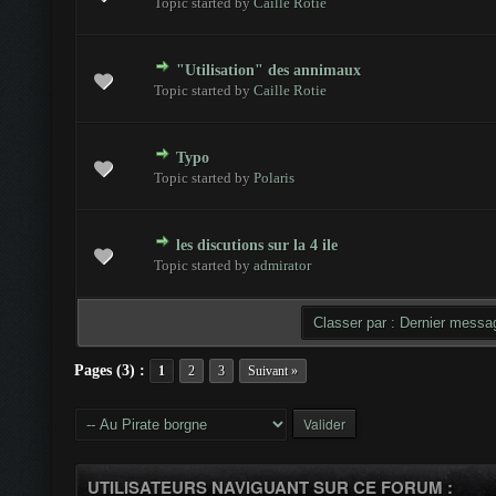
Topic started by
Caille Rotie
"Utilisation" des annimaux
 - 0 sur 5 en moyenne
1
2
3
4
5
Topic started by
Caille Rotie
Typo
 - 0 sur 5 en moyenne
1
2
3
4
5
Topic started by
Polaris
les discutions sur la 4 ile
 - 0 sur 5 en moyenne
1
2
3
4
5
Topic started by
admirator
Pages (3) :
1
2
3
Suivant »
UTILISATEURS NAVIGUANT SUR CE FORUM :