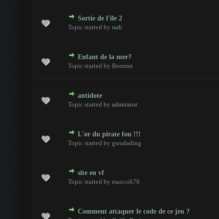
Sortie de l'ile 2
 - 0 sur 5 en moyenne
1
2
3
4
5
Topic started by
radi
Enfant de la mer?
 - 0 sur 5 en moyenne
1
2
3
4
5
Topic started by Bennnn
antidote
 - 0 sur 5 en moyenne
1
2
3
4
5
Topic started by
admirator
L'or du pirate fou !!!
 - 0 sur 5 en moyenne
1
2
3
4
5
Topic started by gwadading
site en vf
 - 0 sur 5 en moyenne
1
2
3
4
5
Topic started by maxcoh78
Comment attaquer le code de ce jeu ?
 - 0 sur 5 en moyenne
1
2
3
4
5