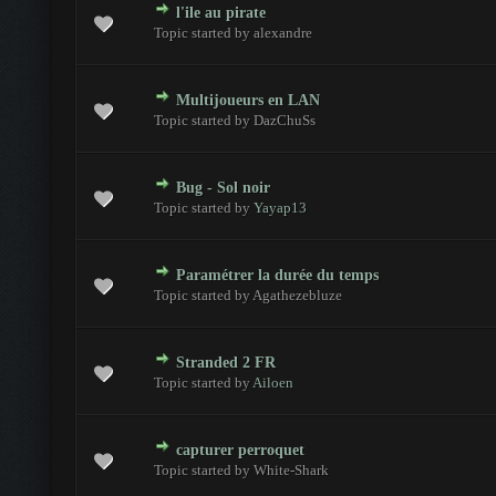
l'ile au pirate
 - 0 sur 5 en moyenne
1
2
3
4
5
Topic started by alexandre
Multijoueurs en LAN
 - 0 sur 5 en moyenne
1
2
3
4
5
Topic started by DazChuSs
Bug - Sol noir
 - 0 sur 5 en moyenne
1
2
3
4
5
Topic started by
Yayap13
Paramétrer la durée du temps
 - 0 sur 5 en moyenne
1
2
3
4
5
Topic started by Agathezebluze
Stranded 2 FR
 - 0 sur 5 en moyenne
1
2
3
4
5
Topic started by
Ailoen
capturer perroquet
 - 0 sur 5 en moyenne
1
2
3
4
5
Topic started by White-Shark