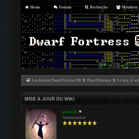
Home
Forums
Recherche
Members
Les forums Dwarf Fortress FR
Dwarf Fortress
Le site, le w
MISE À JOUR DU WIKI
guiwald
Administrator