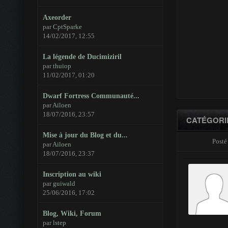
Axeorder
par
CptSparke
14/02/2017, 12:55
La légende de Ducimiziril
par
thuiop
11/02/2017, 01:20
Dwarf Fortress Communauté...
par
Ailoen
18/07/2016, 23:57
CATÉGORIE
Mise à jour du Blog et du...
Posté
par
Ailoen
18/07/2016, 23:37
Inscription au wiki
par
guiwald
25/06/2016, 17:02
Blog, Wiki, Forum
par
lstep