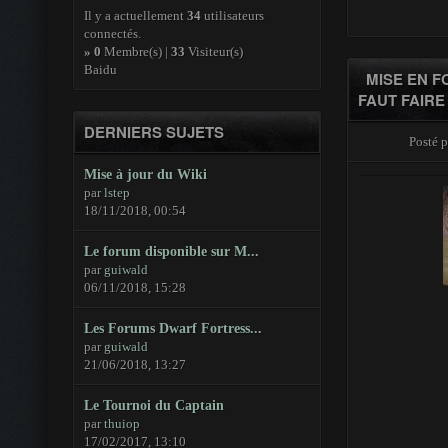
Il y a actuellement
34
utilisateurs
connectés.
»
0
Membre(s) |
33
Visiteur(s)
Baidu
MISE EN F
FAUT FAIRE
DERNIERS SUJETS
Posté p
Mise à jour du Wiki
par
lstep
18/11/2018, 00:54
Le forum disponible sur M...
par
guiwald
06/11/2018, 15:28
Les Forums Dwarf Fortress...
par
guiwald
21/06/2018, 13:27
Le Tournoi du Captain
par
thuiop
17/02/2017, 13:10