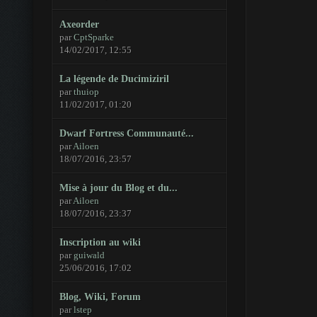
Axeorder
par
CptSparke
14/02/2017, 12:55
La légende de Ducimiziril
par
thuiop
11/02/2017, 01:20
Dwarf Fortress Communauté...
par
Ailoen
18/07/2016, 23:57
Mise à jour du Blog et du...
par
Ailoen
18/07/2016, 23:37
Inscription au wiki
par
guiwald
25/06/2016, 17:02
Blog, Wiki, Forum
par
lstep