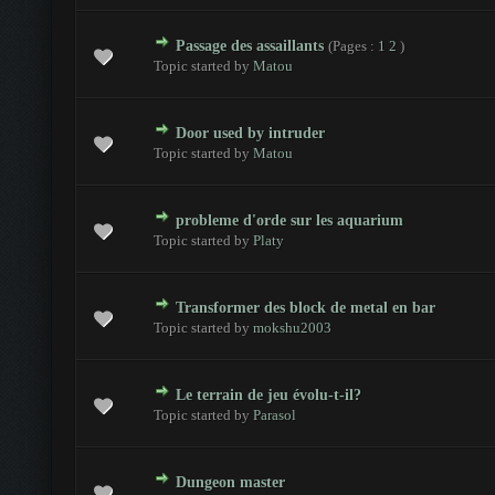
Passage des assaillants
(Pages :
1
2
)
es - 0 sur 5 en moyenne
1
2
3
4
5
Topic started by
Matou
Door used by intruder
es - 0 sur 5 en moyenne
1
2
3
4
5
Topic started by
Matou
probleme d'orde sur les aquarium
es - 0 sur 5 en moyenne
1
2
3
4
5
Topic started by
Platy
Transformer des block de metal en bar
es - 0 sur 5 en moyenne
1
2
3
4
5
Topic started by
mokshu2003
Le terrain de jeu évolu-t-il?
es - 0 sur 5 en moyenne
1
2
3
4
5
Topic started by
Parasol
Dungeon master
es - 0 sur 5 en moyenne
1
2
3
4
5