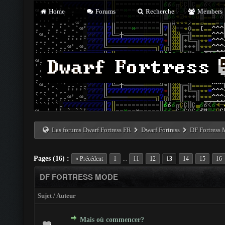
Home
Forums
Recherche
Members
Les forums Dwarf Fortress FR
Dwarf Fortress
DF Fortress
Pages (16) :
...
« Précédent
1
11
12
13
14
15
16
DF FORTRESS MODE
Sujet
/
Auteur
Mais où commencer?
es - 0 sur 5 en moyenne
1
2
3
4
5