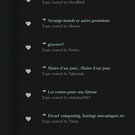
Topic started by
OverBlob
Strange moods et autre possesions
es - 0 sur 5 en moyenne
1
2
3
4
5
Topic started by
Manor
gravure?
es - 0 sur 5 en moyenne
1
2
3
4
5
Topic started by
Fernix
Maire d'un jour...Maire d'un jour
es - 0 sur 5 en moyenne
1
2
3
4
5
Topic started by
Tabernak
Les routes pour son Altesse
es - 0 sur 5 en moyenne
1
2
3
4
5
Topic started by
mokshu2003
Dwarf computing, horloge mécaniques etc
es - 0 sur 5 en moyenne
1
2
3
4
5
Topic started by
Timst