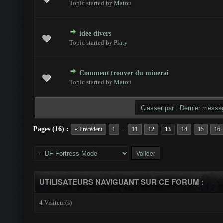
Topic started by
Matou
idée divers
es - 0 sur 5 en moyenne
1
2
3
4
5
Topic started by
Platy
Comment trouver du minerai
es - 0 sur 5 en moyenne
1
2
3
4
5
Topic started by
Matou
Pages (16) :
...
« Précédent
1
11
12
13
14
15
16
UTILISATEURS NAVIGUANT SUR CE FORUM :
4 Visiteur(s)