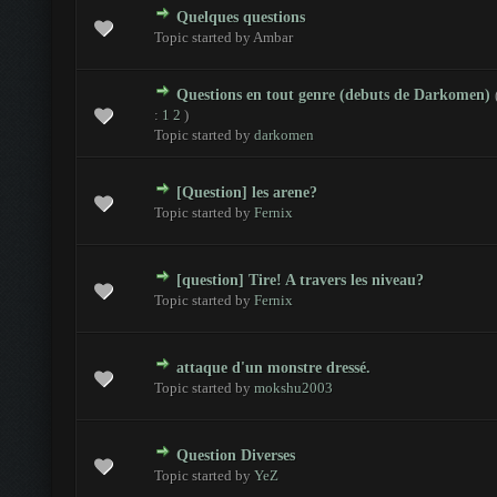
Quelques questions
es - 0 sur 5 en moyenne
1
2
3
4
5
Topic started by Ambar
Questions en tout genre (debuts de Darkomen)
es - 0 sur 5 en moyenne
1
2
3
4
5
:
1
2
)
Topic started by
darkomen
[Question] les arene?
es - 0 sur 5 en moyenne
1
2
3
4
5
Topic started by
Fernix
[question] Tire! A travers les niveau?
es - 0 sur 5 en moyenne
1
2
3
4
5
Topic started by
Fernix
attaque d'un monstre dressé.
es - 0 sur 5 en moyenne
1
2
3
4
5
Topic started by
mokshu2003
Question Diverses
es - 0 sur 5 en moyenne
1
2
3
4
5
Topic started by
YeZ