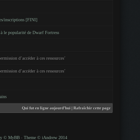
s/inscriptions [FINI]
 le popularité de Dwarf Fortress
ermission d’accéder à ces ressources’
ermission d’accéder à ces ressources’
ains
Qui fut en ligne aujourd’hui
|
Rafraîchir cette page
 by © MyBB
-
Theme © iAndrew 2014