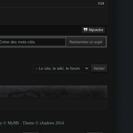
#10
Répondre
 by © MyBB
-
Theme © iAndrew 2014