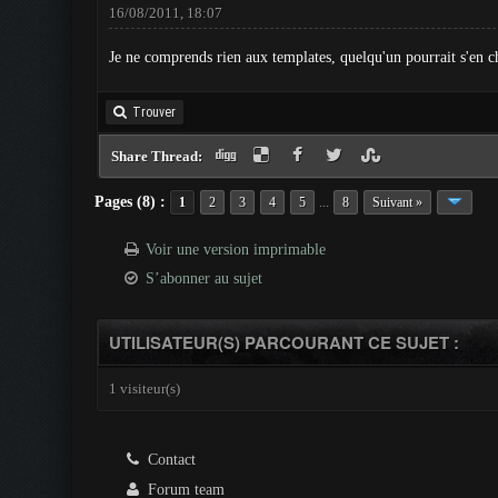
16/08/2011, 18:07
Je ne comprends rien aux templates, quelqu'un pourrait s'en c
Trouver
Share Thread:
Pages (8) :
...
1
2
3
4
5
8
Suivant »
Voir une version imprimable
S’abonner au sujet
UTILISATEUR(S) PARCOURANT CE SUJET :
1 visiteur(s)
Contact
Forum team