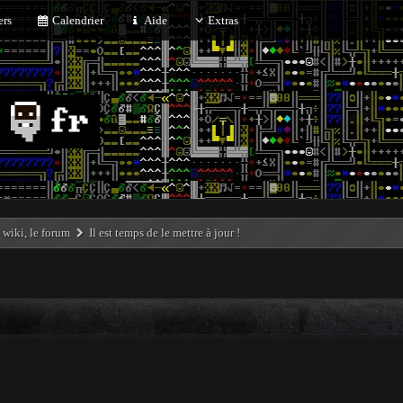
rs
Calendrier
Aide
Extras
e wiki, le forum
Il est temps de le mettre à jour !