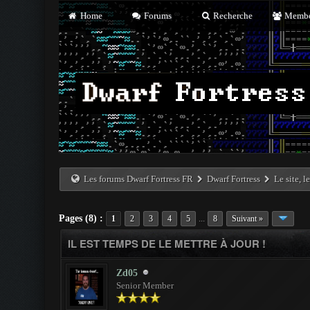
Home
Forums
Recherche
Membe
Les forums Dwarf Fortress FR
Dwarf Fortress
Le site, l
Pages (8) :
...
1
2
3
4
5
8
Suivant »
IL EST TEMPS DE LE METTRE À JOUR !
Zd05
Senior Member