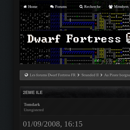
Home
Forums
Recherche
Members
Les forums Dwarf Fortress FR
Stranded II
Au Pirate borgn
2EME ILE
Tomdark
Unregistered
01/09/2008, 16:15