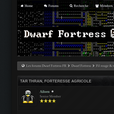
Home
Forums
Recherche
Members
Les forums Dwarf Fortress FR
Dwarf Fortress
Fil rouge & r
TAR THRAN, FORTERESSE AGRICOLE
Ailoen
Senior Member