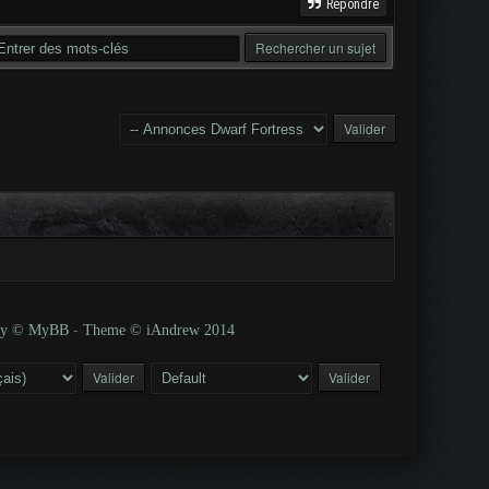
Répondre
 by © MyBB
-
Theme © iAndrew 2014