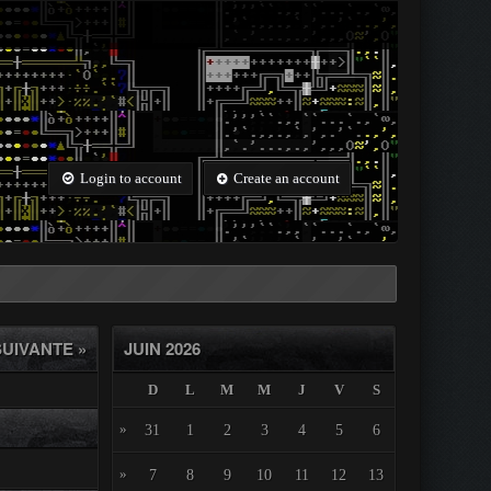
Login to account
Create an account
UIVANTE »
JUIN 2026
D
L
M
M
J
V
S
»
31
1
2
3
4
5
6
»
7
8
9
10
11
12
13