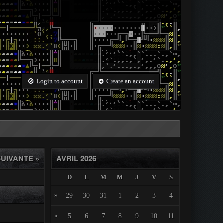
Login to account
Create an account
UIVANTE »
AVRIL 2026
D
L
M
M
J
V
S
»
29
30
31
1
2
3
4
»
5
6
7
8
9
10
11