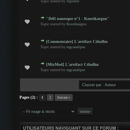
Topic started by
Jupotter
"Défi nanesque n°1 - Kourikargou"
 - 0 sur 5 en moyenne
1
2
3
4
5
Topic started by
Kourikargou
[Commentaire] L'artéfact Cthulhu
 - 0 sur 5 en moyenne
1
2
3
4
5
Topic started by
mgcatalipse
[MixMod] L'artéfact Cthulhu
 - 0 sur 5 en moyenne
1
2
3
4
5
Topic started by
mgcatalipse
Pages (2) :
1
2
Suivant »
UTILISATEURS NAVIGUANT SUR CE FORUM :