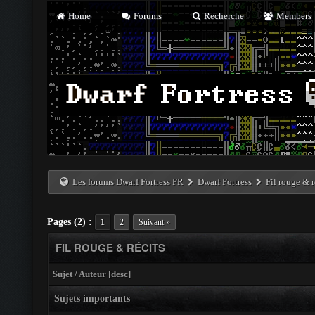
Home
Forums
Recherche
Members
Les forums Dwarf Fortress FR
Dwarf Fortress
Fil rouge & r
Pages (2) :
1
2
Suivant »
FIL ROUGE & RÉCITS
Sujet
/
Auteur
[
desc
]
Sujets importants