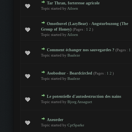
Tar Thran, forteresse agricole
 - 0 sur 5 en moyenne
1
2
3
4
5
Topic started by
Ailoen
Omothuvel (LazyBear) - Angsturbuzong (The
 - 0 sur 5 en moyenne
1
2
3
4
5
Group of Honey)
(Pages :
1
2
)
Topic started by
Ailoen
Comment échanger nos sauvegardes ?
(Pages :
1
 - 0 sur 5 en moyenne
1
2
3
4
5
Topic started by
Baaleze
Asoboshur - Boardcircled
(Pages :
1
2
)
 - 0 sur 5 en moyenne
1
2
3
4
5
Topic started by
Baaleze
Le potentielle d'autodestruction des nains
 - 0 sur 5 en moyenne
1
2
3
4
5
Topic started by
Bjorg Ansaguet
Axeorder
 - 0 sur 5 en moyenne
1
2
3
4
5
Topic started by
CptSparke