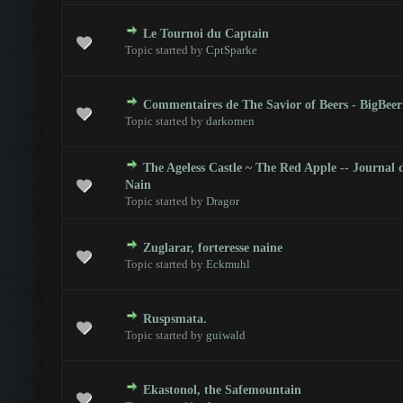
Le Tournoi du Captain
 - 0 sur 5 en moyenne
1
2
3
4
5
Topic started by
CptSparke
Commentaires de The Savior of Beers - BigBeer
 - 0 sur 5 en moyenne
1
2
3
4
5
Topic started by
darkomen
The Ageless Castle ~ The Red Apple -- Journal 
 - 0 sur 5 en moyenne
1
2
3
4
5
Nain
Topic started by
Dragor
Zuglarar, forteresse naine
 - 0 sur 5 en moyenne
1
2
3
4
5
Topic started by
Eckmuhl
Ruspsmata.
 - 0 sur 5 en moyenne
1
2
3
4
5
Topic started by
guiwald
Ekastonol, the Safemountain
 - 0 sur 5 en moyenne
1
2
3
4
5