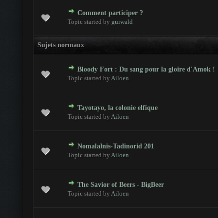
Comment participer ?
 - 0 sur 5 en moyenne
1
2
3
4
5
Topic started by
guiwald
Sujets normaux
Bloody Fort : Du sang pour la gloire d'Amok !
 - 0 sur 5 en moyenne
1
2
3
4
5
Topic started by
Ailoen
Tayotayo, la colonie elfique
 - 0 sur 5 en moyenne
1
2
3
4
5
Topic started by
Ailoen
Nomalalnis-Tadinorid 201
 - 0 sur 5 en moyenne
1
2
3
4
5
Topic started by
Ailoen
The Savior of Beers - BigBeer
 - 0 sur 5 en moyenne
1
2
3
4
5
Topic started by
Ailoen