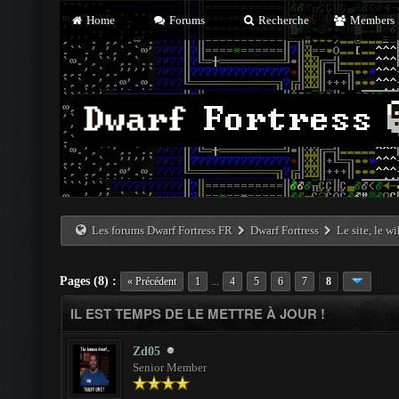
Home
Forums
Recherche
Members
Les forums Dwarf Fortress FR
Dwarf Fortress
Le site, le w
Pages (8) :
...
« Précédent
1
4
5
6
7
8
IL EST TEMPS DE LE METTRE À JOUR !
Zd05
Senior Member