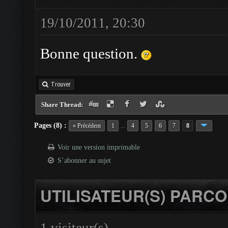
19/10/2011, 20:30
Bonne question.
Trouver
Share Thread:
Pages (8) :
...
« Précédent
1
4
5
6
7
8
Voir une version imprimable
S’abonner au sujet
UTILISATEUR(S) PARCO