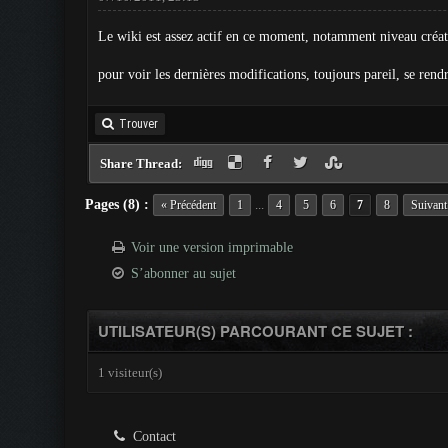
Le wiki est assez actif en ce moment, notamment niveau créatur
pour voir les dernières modifications, toujours pareil, se rend
Trouver
Share Thread:
Pages (8) :
...
« Précédent
1
4
5
6
7
8
Suivant
Voir une version imprimable
S’abonner au sujet
UTILISATEUR(S) PARCOURANT CE SUJET :
1 visiteur(s)
Contact