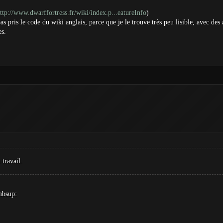
ttp://www.dwarffortress.fr/wiki/index.p...eatureInfo
)
pas pris le code du wiki anglais, parce que je le trouve très peu lisible, avec de
es.
 travail.
mbsup: