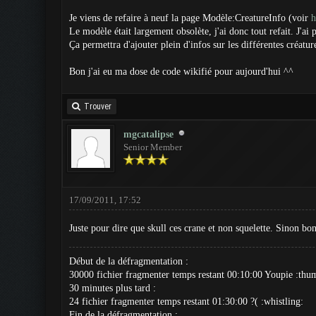
Je viens de refaire à neuf la page Modèle:CreatureInfo (voir
h
Le modèle était largement obsolète, j'ai donc tout refait. J'ai 
Ça permettra d'ajouter plein d'infos sur les différentes créatur
Bon j'ai eu ma dose de code wikifié pour aujourd'hui ^^
Trouver
mgcatalipse
Senior Member
17/09/2011, 17:52
Juste pour dire que skull ces crane et non squelette. Sinon bon
Début de la défragmentation :
30000 fichier fragmenter temps restant 00:10:00 Youpie :thu
30 minutes plus tard :
24 fichier fragmenter temps restant 01:30:00 ?( :whistling:
Fin de la défragmentation :