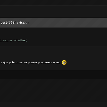
st4369' a écrit :
Créatures :whistling:
ra que je termine les pierres précieuses avant.