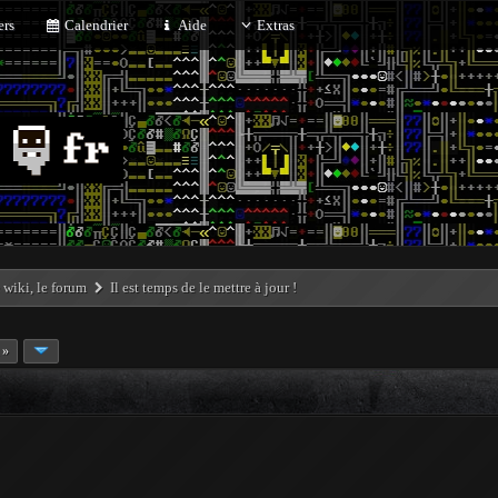
rs
Calendrier
Aide
Extras
e wiki, le forum
Il est temps de le mettre à jour !
 »