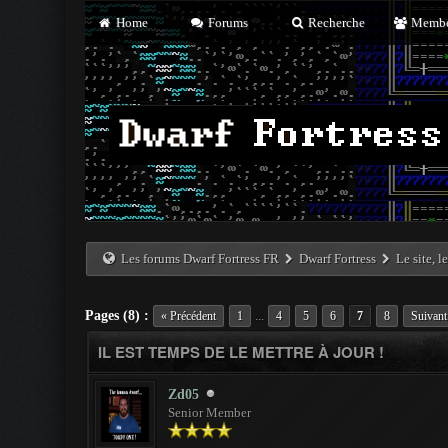
Home
Forums
Recherche
Membe
Les forums Dwarf Fortress FR
Dwarf Fortress
Le site, l
Pages (8) :
...
« Précédent
1
4
5
6
7
8
Suivant
IL EST TEMPS DE LE METTRE À JOUR !
Zd05
Senior Member