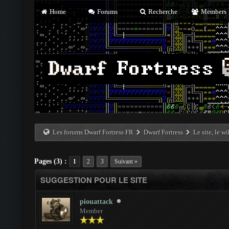
Home
Forums
Recherche
Members
Les forums Dwarf Fortress FR
Dwarf Fortress
Le site, le w
Pages (3) :
1
2
3
Suivant »
SUGGESTION POUR LE SITE
piouattack
Member