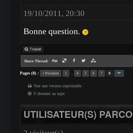
19/10/2011, 20:30
Bonne question.
Trouver
Share Thread:
Pages (8) :
...
« Précédent
1
4
5
6
7
8
Voir une version imprimable
S’abonner au sujet
UTILISATEUR(S) PARCO