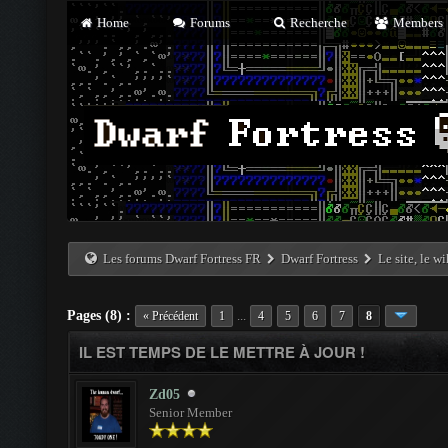
Home
Forums
Recherche
Members
Les forums Dwarf Fortress FR
Dwarf Fortress
Le site, le w
Pages (8) :
...
« Précédent
1
4
5
6
7
8
IL EST TEMPS DE LE METTRE À JOUR !
Zd05
Senior Member