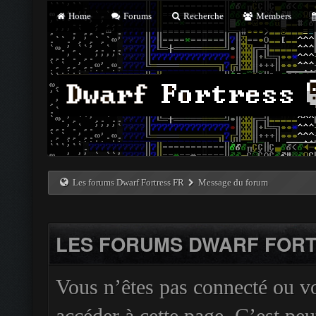
Home
Forums
Recherche
Members
Les forums Dwarf Fortress FR
Message du forum
LES FORUMS DWARF FORT
Vous n’êtes pas connecté ou v