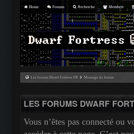
Home
Forums
Recherche
Members
Les forums Dwarf Fortress FR
Message du forum
LES FORUMS DWARF FORT
Vous n’êtes pas connecté ou v