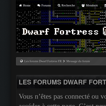
Home
Forums
Recherche
Members
Les forums Dwarf Fortress FR
Message du forum
LES FORUMS DWARF FORT
Vous n’êtes pas connecté ou v