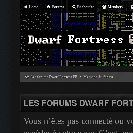
Home
Forums
Recherche
Members
Les forums Dwarf Fortress FR
Message du forum
LES FORUMS DWARF FORT
Vous n’êtes pas connecté ou v