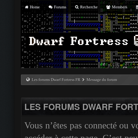
Home
Forums
Recherche
Members
Les forums Dwarf Fortress FR
Message du forum
LES FORUMS DWARF FORT
Vous n’êtes pas connecté ou v