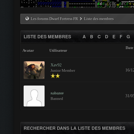
Les forums Dwarf Fortress FR
Liste des membres
LISTE DES MEMBRES
A
B
C
D
E
F
G
Date 
Avatar
Utilisateur
Xav92
16/1
Junior Member
xabazor
31/0
Banned
RECHERCHER DANS LA LISTE DES MEMBRES