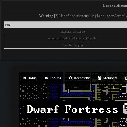
Les avertisseme
Warning
[2] Undefined property: MyLanguage::$exactly -
File
/inc/class_error.php
/memberlist.php(546) : eval()'d code
/memberlist.php
Home
Forums
Recherche
Members