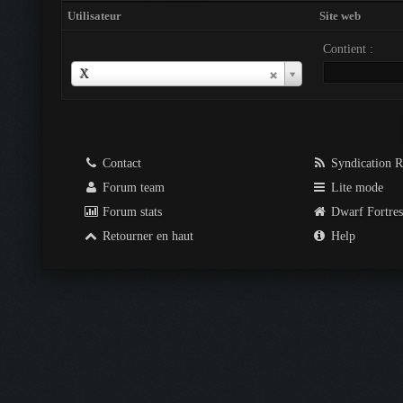
Utilisateur
Site web
Contient :
Utilisateur
X
Contact
Syndication 
Forum team
Lite mode
Forum stats
Dwarf Fortre
Retourner en haut
Help