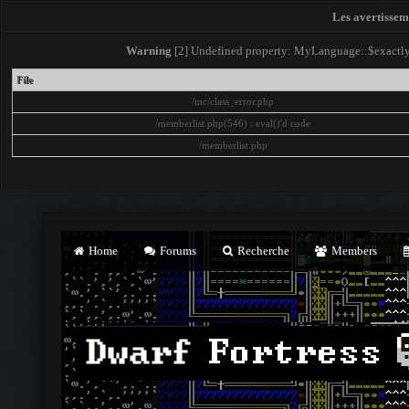
Les avertisseme
Warning
[2] Undefined property: MyLanguage::$exactly -
File
/inc/class_error.php
/memberlist.php(546) : eval()'d code
/memberlist.php
Home
Forums
Recherche
Members