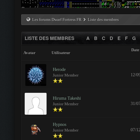
Les forums Dwarf Fortress FR
Liste des membres
LISTE DES MEMBRES
A
B
C
D
E
F
G
Date 
Avatar
Utilisateur
Herode
12/0
Junior Member
Hiruma Takeshi
31/0
Junior Member
Hypnos
07/1
Junior Member