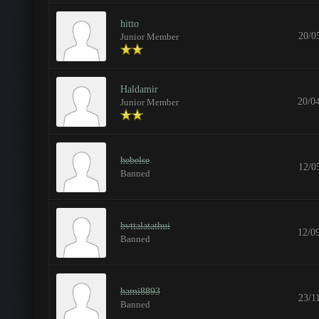
hitto
20/0
Junior Member
Haldamir
20/0
Junior Member
hebelse
12/0
Banned
hvttalatathui
12/0
Banned
hami8893
23/1
Banned