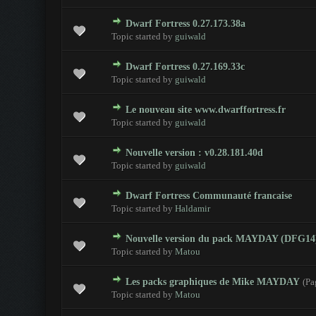
Dwarf Fortress 0.27.173.38a
0 Votes - 0 sur 5 en moyenne
1
2
3
4
5
Topic started by
guiwald
Dwarf Fortress 0.27.169.33c
0 Votes - 0 sur 5 en moyenne
1
2
3
4
5
Topic started by
guiwald
Le nouveau site www.dwarffortress.fr
0 Votes - 0 sur 5 en moyenne
1
2
3
4
5
Topic started by
guiwald
Nouvelle version : v0.28.181.40d
0 Votes - 0 sur 5 en moyenne
1
2
3
4
5
Topic started by
guiwald
Dwarf Fortress Communauté francaise
0 Votes - 0 sur 5 en moyenne
1
2
3
4
5
Topic started by
Haldamir
Nouvelle version du pack MAYDAY (DFG14
0 Votes - 0 sur 5 en moyenne
1
2
3
4
5
Topic started by
Matou
Les packs graphiques de Mike MAYDAY
(Pa
0 Votes - 0 sur 5 en moyenne
1
2
3
4
5
Topic started by
Matou