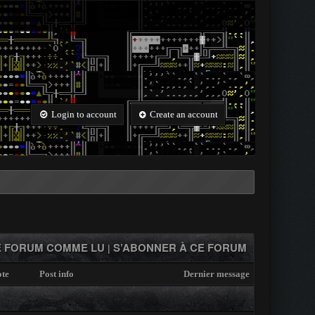
Login to account
Create an account
 FORUM COMME LU
S’ABONNER À CE FORUM
|
te
Post info
Dernier message