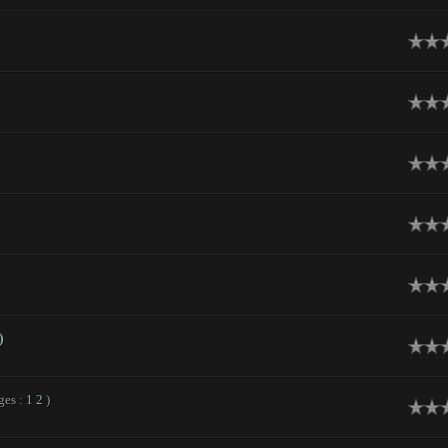
)
ges :
1
2
)