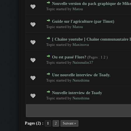
Nouvelle version du pack graphique de M
0 Votes - 0 sur 5 en moyenne
1
2
3
4
5
Topic started by
Matou
Guide sur l'agriculture (par Timst)
0 Votes - 0 sur 5 en moyenne
1
2
3
4
5
Topic started by
Matou
[ Chaîne youtube ] Chaîne communautaire D
0 Votes - 0 sur 5 en moyenne
1
2
3
4
5
Topic started by
Maxinova
Ou est passé Flore?
(Pages :
1
2
)
0 Votes - 0 sur 5 en moyenne
1
2
3
4
5
Topic started by
Nainmalin37
Une nouvelle interview de Toady.
0 Votes - 0 sur 5 en moyenne
1
2
3
4
5
Topic started by
Narushima
Nouvelle interview de Toady
0 Votes - 0 sur 5 en moyenne
1
2
3
4
5
Topic started by
Narushima
Pages (2) :
1
2
Suivant »