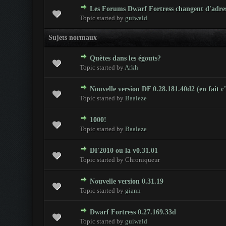
Les Forums Dwarf Fortress changent d'adres
0 Votes - 0 sur 5 en moyenne
1
2
3
4
5
Topic started by
guiwald
Sujets normaux
Quètes dans les égouts?
0 Votes - 0 sur 5 en moyenne
1
2
3
4
5
Topic started by
Arkh
Nouvelle version DF 0.28.181.40d2 (en fait 
0 Votes - 0 sur 5 en moyenne
1
2
3
4
5
Topic started by
Baaleze
1000!
0 Votes - 0 sur 5 en moyenne
1
2
3
4
5
Topic started by
Baaleze
DF2010 ou la v0.31.01
0 Votes - 0 sur 5 en moyenne
1
2
3
4
5
Topic started by Chroniqueur
Nouvelle version 0.31.19
0 Votes - 0 sur 5 en moyenne
1
2
3
4
5
Topic started by
giann
Dwarf Fortress 0.27.169.33d
0 Votes - 0 sur 5 en moyenne
1
2
3
4
5
Topic started by
guiwald