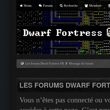
Home
Forums
Recherche
Members
Les forums Dwarf Fortress FR
Message du forum
LES FORUMS DWARF FORT
Vous n’êtes pas connecté ou v