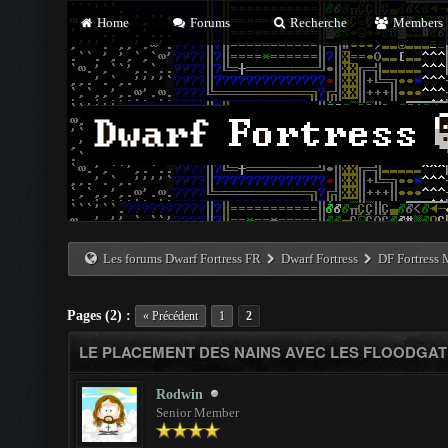
Home
Forums
Recherche
Members
Les forums Dwarf Fortress FR
Dwarf Fortress
DF Fortress
Pages (2) :
« Précédent
1
2
LE PLACEMENT DES NAINS AVEC LES FLOODGA
Rodwin
Senior Member