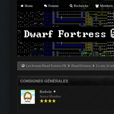
Home
Forums
Recherche
Members
Les forums Dwarf Fortress FR
Dwarf Fortress
Le site, le w
CONSIGNES GÉNÉRALES
Rodwin
Senior Member