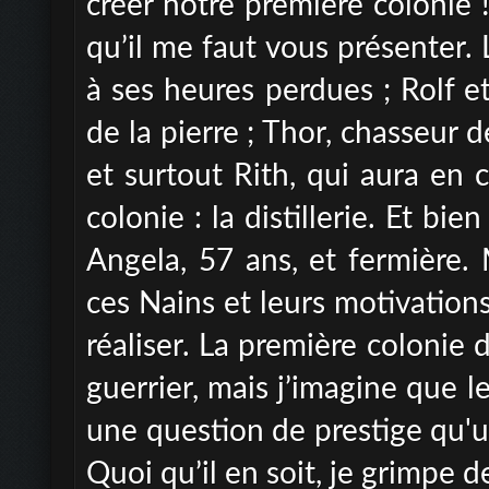
créer notre première colonie !
qu’il me faut
vous présenter. 
à ses heures
perdues ; Rolf e
de la pierre ;
Thor, chasseur d
et surtout Rith,
qui aura en c
colonie : la
distillerie. Et bi
Angela, 57
ans, et fermière.
ces Nains et leurs
motivations
réaliser. La première
colonie 
guerrier, mais j’imagine
que le
une question de prestige
qu'u
Quoi qu’il en soit, je
grimpe d