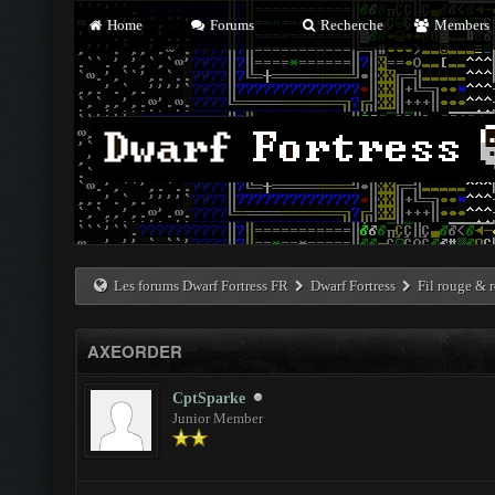
Home
Forums
Recherche
Members
Les forums Dwarf Fortress FR
Dwarf Fortress
Fil rouge & r
AXEORDER
CptSparke
Junior Member