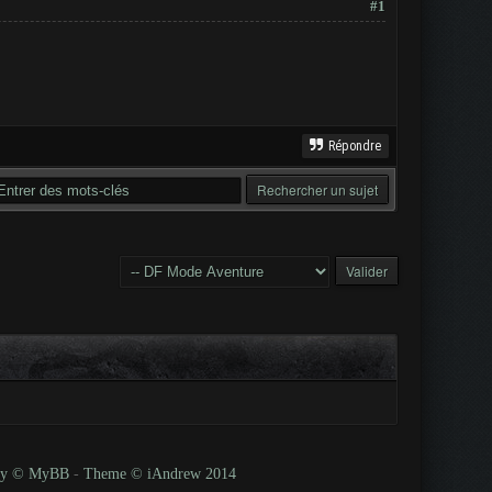
#1
Répondre
 by © MyBB
-
Theme © iAndrew 2014