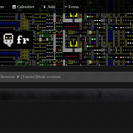
rs
Calendrier
Aide
Extras
Aventure
[Tutoriel]Mode aventure