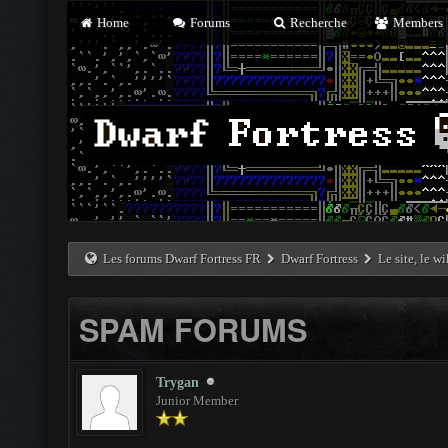
Home
Forums
Recherche
Members
Les forums Dwarf Fortress FR
Dwarf Fortress
Le site, le w
SPAM FORUMS
Trygan
Junior Member