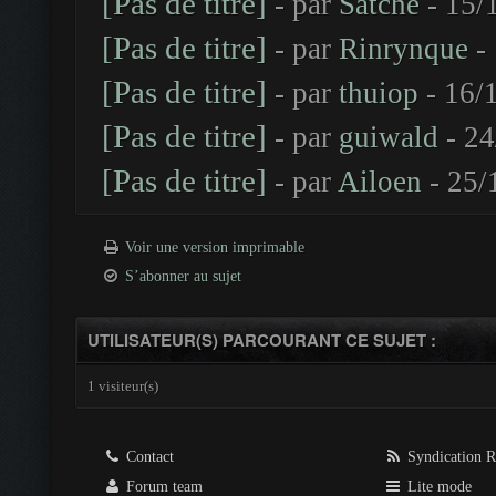
[Pas de titre]
- par
Satche
- 15/
[Pas de titre]
- par
Rinrynque
- 
[Pas de titre]
- par
thuiop
- 16/
[Pas de titre]
- par
guiwald
- 24
[Pas de titre]
- par
Ailoen
- 25/
Voir une version imprimable
S’abonner au sujet
UTILISATEUR(S) PARCOURANT CE SUJET :
1 visiteur(s)
Contact
Syndication 
Forum team
Lite mode