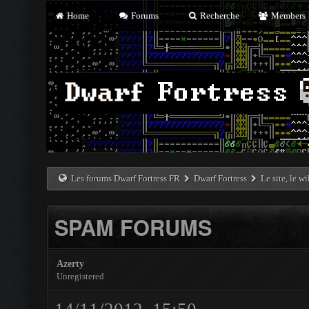
Home
Forums
Recherche
Members
Les forums Dwarf Fortress FR
Dwarf Fortress
Le site, le w
SPAM FORUMS
Azerty
Unregistered