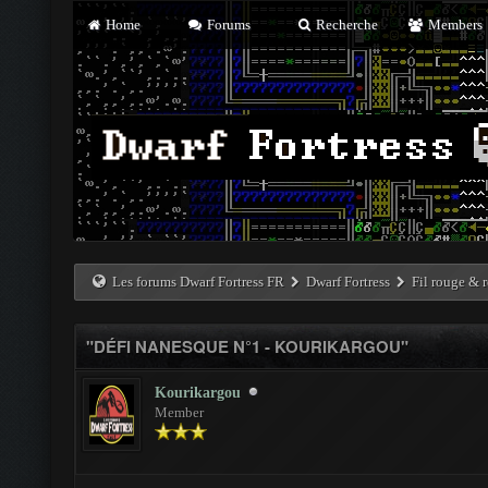
Home
Forums
Recherche
Members
Les forums Dwarf Fortress FR
Dwarf Fortress
Fil rouge & r
"DÉFI NANESQUE N°1 - KOURIKARGOU"
Kourikargou
Member