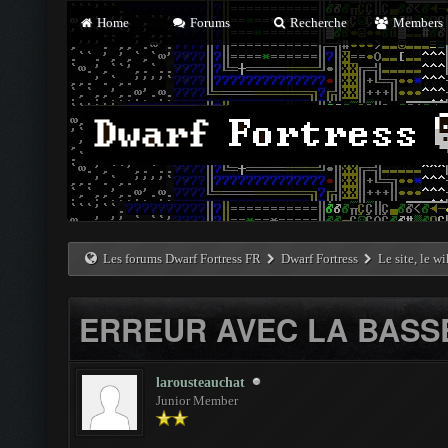
Home
Forums
Recherche
Members
Les forums Dwarf Fortress FR
Dwarf Fortress
Le site, le w
ERREUR AVEC LA BASS
larousteauchat
Junior Member