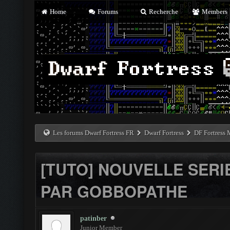
Home
Forums
Recherche
Members
Les forums Dwarf Fortress FR
Dwarf Fortress
DF Fortress
[TUTO] NOUVELLE SERI
PAR GOBBOPATHE
patinber
Junior Member