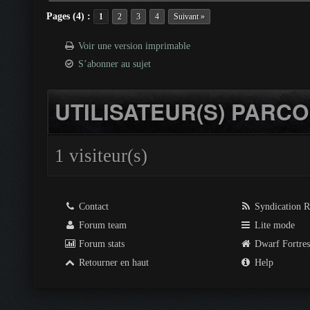
Pages (4) :
1
2
3
4
Suivant »
Voir une version imprimable
S’abonner au sujet
UTILISATEUR(S) PARCO
1 visiteur(s)
Contact
Syndication 
Forum team
Lite mode
Forum stats
Dwarf Fortre
Retourner en haut
Help