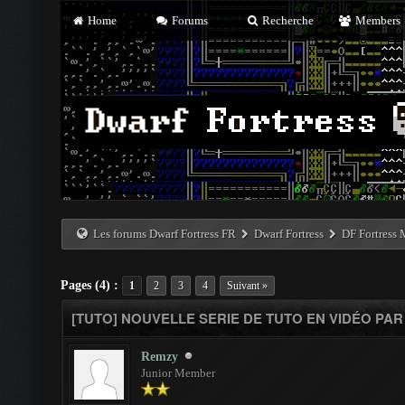
Home
Forums
Recherche
Members
Les forums Dwarf Fortress FR
Dwarf Fortress
DF Fortress
Pages (4) :
1
2
3
4
Suivant »
[TUTO] NOUVELLE SERIE DE TUTO EN VIDÉO P
Remzy
Junior Member