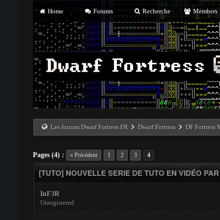
Home
Forums
Recherche
Members
Les forums Dwarf Fortress FR
Dwarf Fortress
DF Fortress
Pages (4) :
« Précédent
1
2
3
4
[TUTO] NOUVELLE SERIE DE TUTO EN VIDÉO P
InF3R
Unregistered