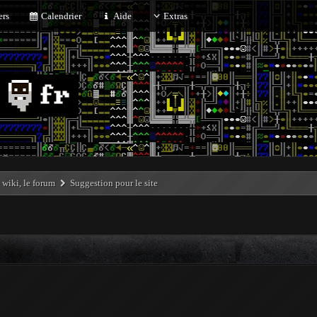
rs
Calendrier
Aide
Extras
e wiki, le forum
Suggestion pour le site