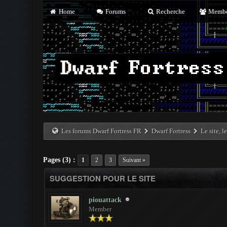
Home
Forums
Recherche
Membe
Les forums Dwarf Fortress FR
Dwarf Fortress
Le site, l
Pages (3) :
1
2
3
Suivant »
SUGGESTION POUR LE SITE
piouattack
Member