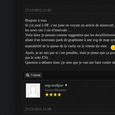
27/12/2011, 11:03
Bonjour à tous.
Si j'ai joué à DF, c'est juste en voyant un article de minecraft,
les news ont 3 ois d'intervale.....
Voila donc je pensais comme suggestion que les dwarffortresien
allant d'un nouveaux pack de graphisme à une svg de map sympa
maniabilité de la queue de la vache ou la vitesse du vent...
Après, je ne sais pas si c'est possible, mais je pense que ça po
pas le wiki EN)
Question à débatre donc (je sens que je vais me faire rouler d
Trouver
mgcatalipse
Senior Member
27/12/2011, 11:09