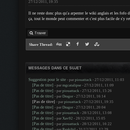
27/12/2011, 19:35
Il ne reste donc plus qu'a arpenter le wiki anglais et les fofo
ça, tout le monde peut commenter et c'est plus facile de s'y r
Trouver
Share Thread:
MESSAGES DANS CE SUJET
Suggestion pour le site
- par
piouattack
- 27/12/2011, 11:03
[Pas de titre]
- par
mgcatalipse
- 27/12/2011, 11:09
[Pas de titre]
- par
piouattack
- 27/12/2011, 15:26
[Pas de titre]
- par
Dragor
- 27/12/2011, 16:14
[Pas de titre]
- par
piouattack
- 27/12/2011, 19:35
[Pas de titre]
- par
Dragor
- 27/12/2011, 20:04
[Pas de titre]
- par
piouattack
- 28/12/2011, 13:08
[Pas de titre]
- par
Xav92
- 28/12/2011, 15:05
[Pas de titre]
- par
piouattack
- 28/12/2011, 16:22
[Pas de titre]
- par
Reskibil
- 31/12/2011, 12:29