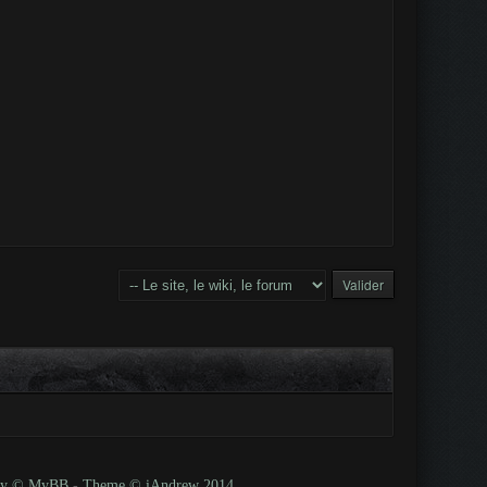
 by © MyBB
-
Theme © iAndrew 2014