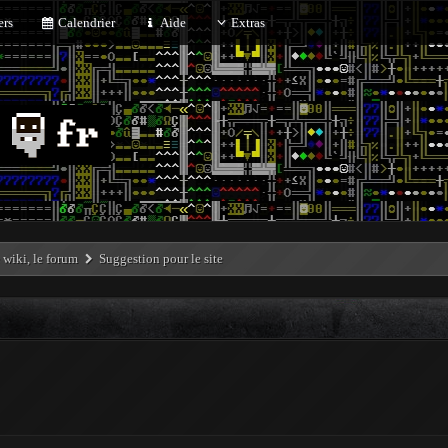
rs
Calendrier
Aide
Extras
e wiki, le forum
Suggestion pour le site