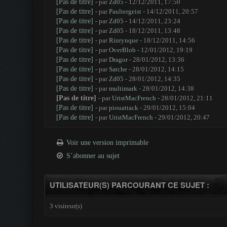
[Pas de titre]
- par
Zd05
- 12/12/2011, 17:50
[Pas de titre]
- par
Paultergeist
- 14/12/2011, 20:57
[Pas de titre]
- par
Zd05
- 14/12/2011, 23:24
[Pas de titre]
- par
Zd05
- 18/12/2011, 13:48
[Pas de titre]
- par
Rinrynque
- 18/12/2011, 14:56
[Pas de titre]
- par
OverBlob
- 12/01/2012, 19:19
[Pas de titre]
- par
Dragor
- 28/01/2012, 13:36
[Pas de titre]
- par
Satche
- 28/01/2012, 14:15
[Pas de titre]
- par
Zd05
- 28/01/2012, 14:35
[Pas de titre]
- par
multimark
- 28/01/2012, 14:38
[Pas de titre]
- par
UristMacFrench
- 28/01/2012, 21:11
[Pas de titre]
- par
piouattack
- 29/01/2012, 15:04
[Pas de titre]
- par
UristMacFrench
- 29/01/2012, 20:47
Voir une version imprimable
S’abonner au sujet
UTILISATEUR(S) PARCOURANT CE SUJET :
3 visiteur(s)