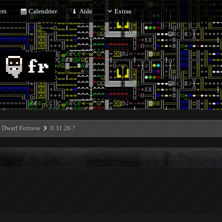
rs
Calendrier
Aide
Extras
Dwarf Fortress
0.31.26 ?