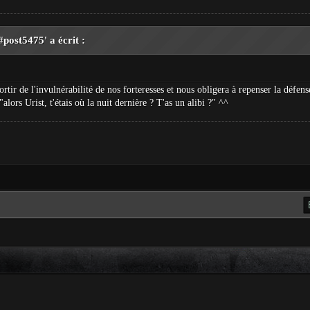
ost5475' a écrit :
ortir de l'invulnérabilité de nos forteresses et nous obligera à repenser la défe
lors Urist, t'étais où la nuit dernière ? T'as un alibi ?" ^^