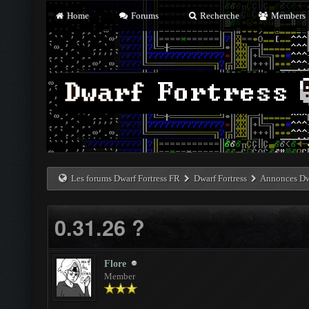
Home
Forums
Recherche
Members
Les forums Dwarf Fortress FR
Dwarf Fortress
Annonces Dwa
0.31.26 ?
Flore
Member