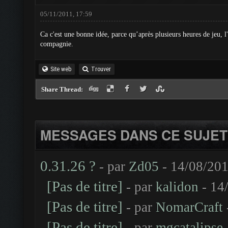
05/11/2011, 17:59
Ca c'est une bonne idée, parce qu’après plusieurs heures de jeu, l
compagnie.
Site web
Trouver
Share Thread:
MESSAGES DANS CE SUJET
0.31.26 ?
- par
Zd05
- 14/08/201
[Pas de titre]
- par
kalidon
- 14
[Pas de titre]
- par
NomarCraft
[Pas de titre]
- par
mgcatalipse