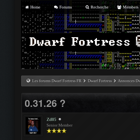
Home
Forums
Recherche
Members
Les forums Dwarf Fortress FR
Dwarf Fortress
Annonces Dwa
0.31.26 ?
Zd05
Senior Member