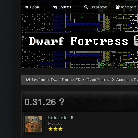
Home
Forums
Recherche
Members
Les forums Dwarf Fortress FR
Dwarf Fortress
Annonces Dwa
0.31.26 ?
Unitedelite
Member