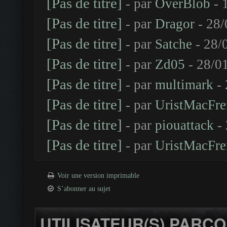
[Pas de titre]
- par
OverBlob
- 
[Pas de titre]
- par
Dragor
- 28/
[Pas de titre]
- par
Satche
- 28/
[Pas de titre]
- par
Zd05
- 28/0
[Pas de titre]
- par
multimark
- 
[Pas de titre]
- par
UristMacFre
[Pas de titre]
- par
piouattack
- 
[Pas de titre]
- par
UristMacFre
Voir une version imprimable
S’abonner au sujet
UTILISATEUR(S) PARCO