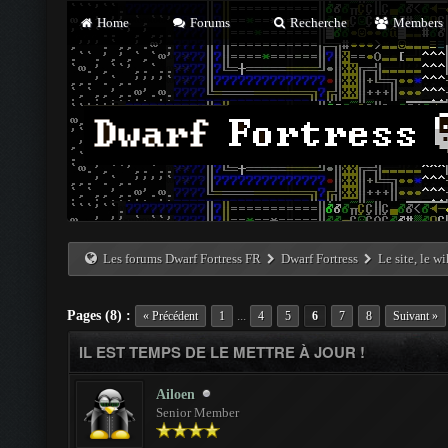
Home
Forums
Recherche
Members
Les forums Dwarf Fortress FR
Dwarf Fortress
Le site, le w
Pages (8) :
...
« Précédent
1
4
5
6
7
8
Suivant »
IL EST TEMPS DE LE METTRE À JOUR !
Ailoen
Senior Member