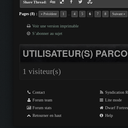
Share Thread:
Pages (8) :
...
« Précédent
1
4
5
6
7
8
Suivant »
Voir une version imprimable
S’abonner au sujet
UTILISATEUR(S) PARCO
1 visiteur(s)
Contact
Syndication 
Forum team
Lite mode
Forum stats
Dwarf Fortre
Retourner en haut
Help