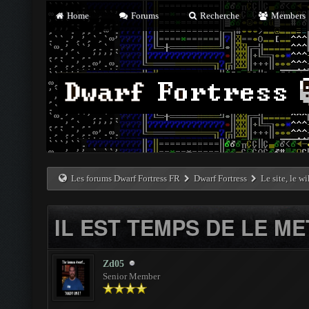
Home
Forums
Recherche
Members
Les forums Dwarf Fortress FR
Dwarf Fortress
Le site, le w
IL EST TEMPS DE LE ME
Zd05
Senior Member